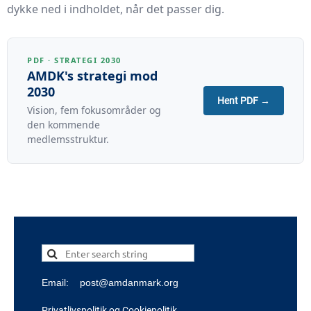
dykke ned i indholdet, når det passer dig.
PDF · STRATEGI 2030
AMDK's strategi mod
2030
Hent PDF →
Vision, fem fokusområder og
den kommende
medlemsstruktur.
Email: post@amdanmark.org
Privatlivspolitik
og
Cookiepolitik